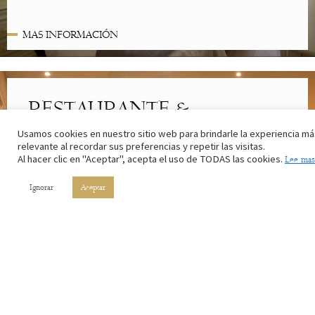
MAS INFORMACIÓN
RESTAURANTE &
CAFETERÍA
Usamos cookies en nuestro sitio web para brindarle la experiencia má
relevante al recordar sus preferencias y repetir las visitas.
Lo mejor de la cocina riojana. Con los ingredientes de nuestros
Al hacer clic en "Aceptar", acepta el uso de TODAS las cookies.
Lee mas
campos y el vino de nuestros viñedos.
Ignorar
Aceptar
MAS INFORMACIÓN