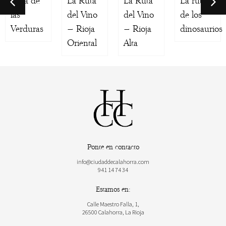
Ruta de
La Ruta
La Ruta
La ruta
las
del Vino
del Vino
de los
Verduras
– Rioja
– Rioja
dinosaurios
Oriental
Alta
Ponte en contacto
info@ciudaddecalahorra.com
941 14 74 34
Estamos en:
Calle Maestro Falla, 1,
26500 Calahorra, La Rioja