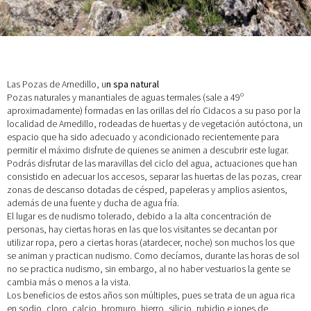
Las Pozas de Arnedillo, u
n spa natural
Pozas naturales y manantiales de aguas termales (sale a 49º
aproximadamente) formadas en las orillas del río Cidacos a su paso por la
localidad de Arnedillo, rodeadas de huertas y de vegetación autóctona, un
espacio que ha sido adecuado y acondicionado recientemente para
permitir el máximo disfrute de quienes se animen a descubrir este lugar.
Podrás disfrutar de las maravillas del ciclo del agua, actuaciones que han
consistido en adecuar los accesos, separar las huertas de las pozas, crear
zonas de descanso dotadas de césped, papeleras y amplios asientos,
además de una fuente y ducha de agua fría.
El lugar es de nudismo tolerado, debido a la alta concentración de
personas, hay ciertas horas en las que los visitantes se decantan por
utilizar ropa, pero a ciertas horas (atardecer, noche) son muchos los que
se animan y practican nudismo. Como decíamos, durante las horas de sol
no se practica nudismo, sin embargo, al no haber vestuarios la gente se
cambia más o menos a la vista.
Los beneficios de estos años son múltiples, pues se trata de un agua rica
en sodio, cloro, calcio, bromuro, hierro, silicio, rubidio e iones de