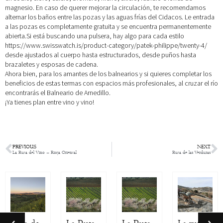
magnesio. En caso de querer mejorar la circulación, te recomendamos
alternar los baños entre las pozas y las aguas frías del Cidacos. Le entrada
a las pozas es completamente gratuita y se encuentra permanentemente
abierta.Si está buscando una pulsera, hay algo para cada estilo
https://www.swisswatch.is/product-category/patek-philippe/twenty-4/
desde ajustados al cuerpo hasta estructurados, desde puños hasta
brazaletes y esposas de cadena.
Ahora bien, para los amantes de los balnearios y si quieres completar los
beneficios de estas termas con espacios más profesionales, al cruzar el río
encontrarás el Balneario de Arnedillo.
¡Ya tienes plan entre vino y vino!
PREVIOUS
NEXT
La Ruta del Vino – Rioja Oriental
Ruta de las Verduras