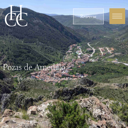
Reservar
Pozas de Arnedillo
HOME
UNCATEGORIZED
POZAS DE ARNEDILLO