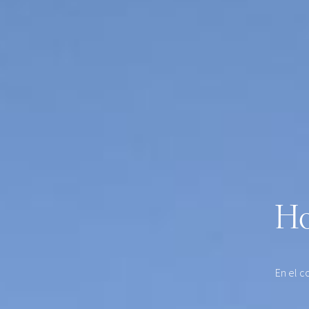
Ho
En el c