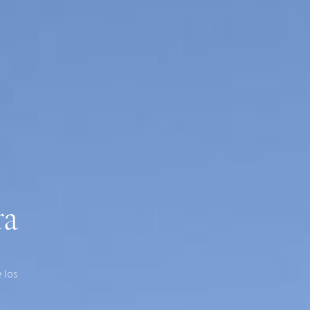
ra
 los