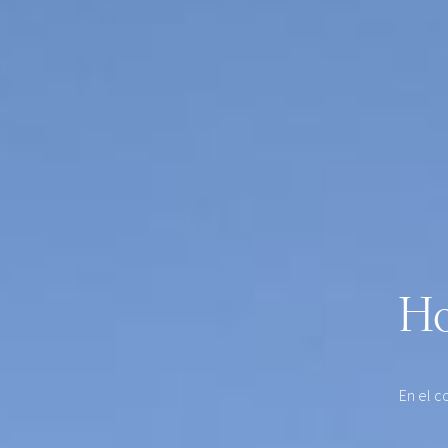
Ho
En el c