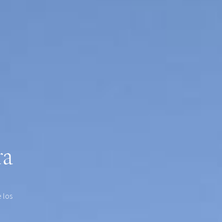
ra
 los