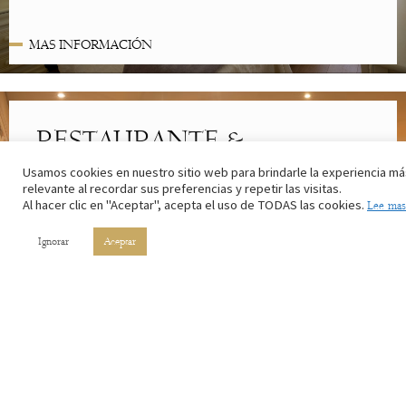
MAS INFORMACIÓN
RESTAURANTE &
CAFETERÍA
Usamos cookies en nuestro sitio web para brindarle la experiencia má
relevante al recordar sus preferencias y repetir las visitas.
Lo mejor de la cocina riojana. Con los ingredientes de nuestros
Al hacer clic en "Aceptar", acepta el uso de TODAS las cookies.
Lee mas
campos y el vino de nuestros viñedos.
Ignorar
Aceptar
MAS INFORMACIÓN