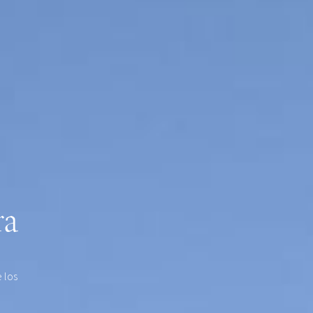
ra
 los