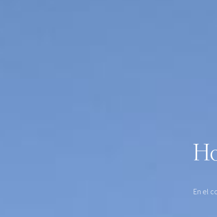
Ho
En el c