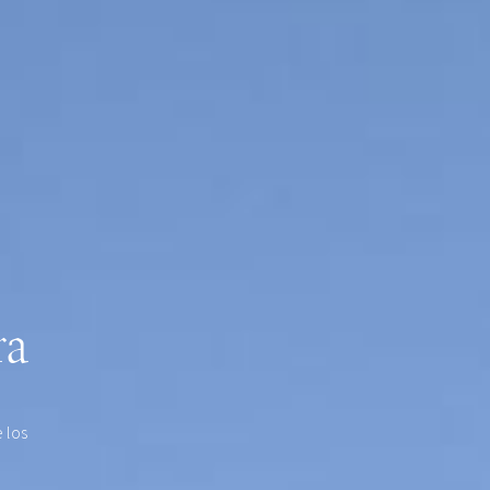
ra
 los