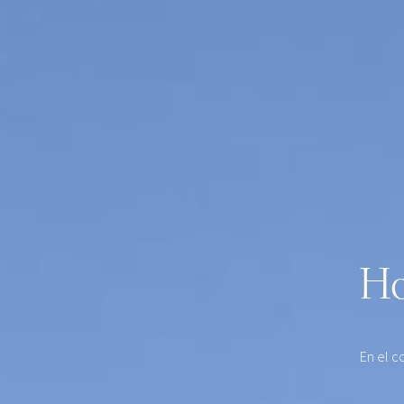
Ho
En el c