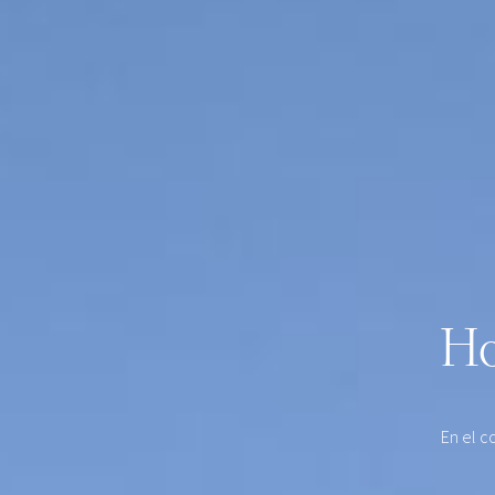
Ho
En el c