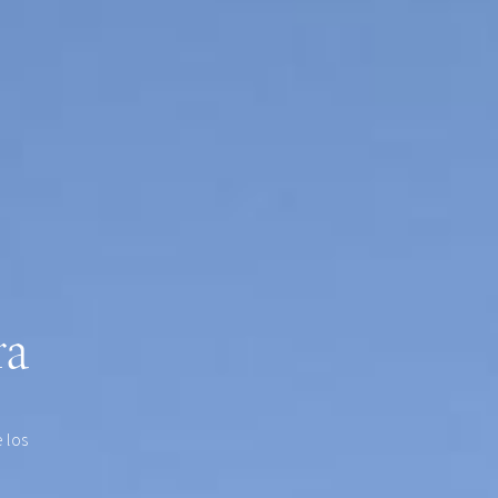
ra
 los