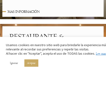
MAS INFORMACIÓN
RESTAURANTE &
CAFETERÍA
Usamos cookies en nuestro sitio web para brindarle la experiencia má
relevante al recordar sus preferencias y repetir las visitas.
Lo mejor de la cocina riojana. Con los ingredientes de nuestros
Al hacer clic en "Aceptar", acepta el uso de TODAS las cookies.
Lee mas
campos y el vino de nuestros viñedos.
Ignorar
Aceptar
MAS INFORMACIÓN