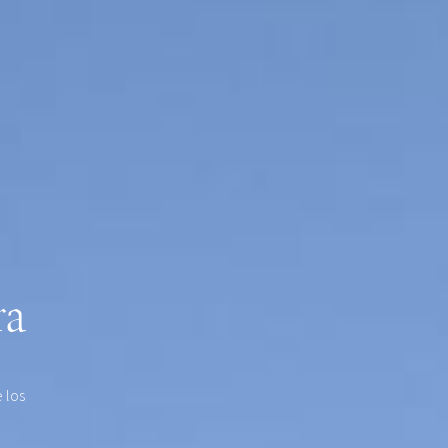
ra
 los