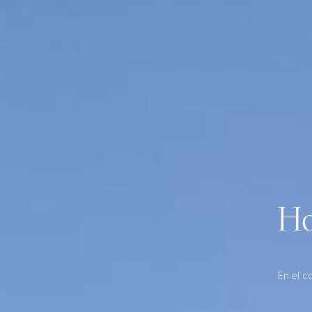
Ho
En el c