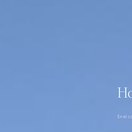
Ho
En el c