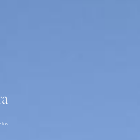
ra
 los