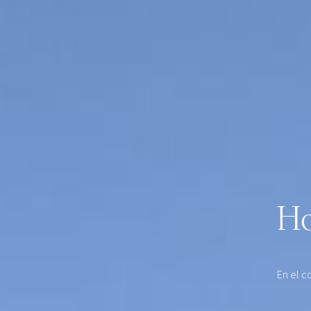
Ho
En el c