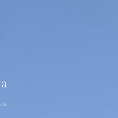
ra
 los