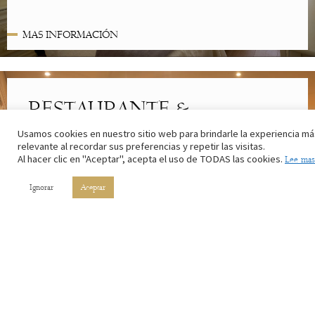
MAS INFORMACIÓN
RESTAURANTE &
CAFETERÍA
Usamos cookies en nuestro sitio web para brindarle la experiencia má
relevante al recordar sus preferencias y repetir las visitas.
Lo mejor de la cocina riojana. Con los ingredientes de nuestros
Al hacer clic en "Aceptar", acepta el uso de TODAS las cookies.
Lee mas
campos y el vino de nuestros viñedos.
Ignorar
Aceptar
MAS INFORMACIÓN