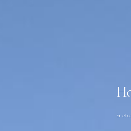
Ho
En el c