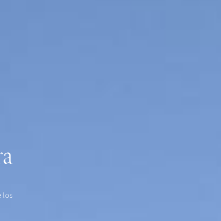
ra
 los