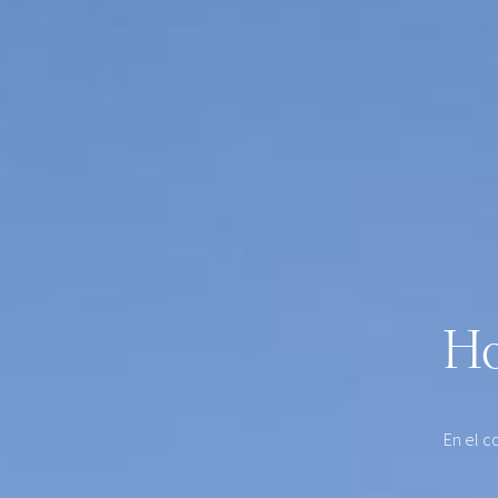
Ho
En el c