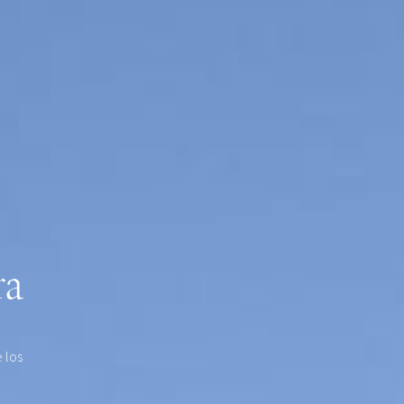
ra
 los