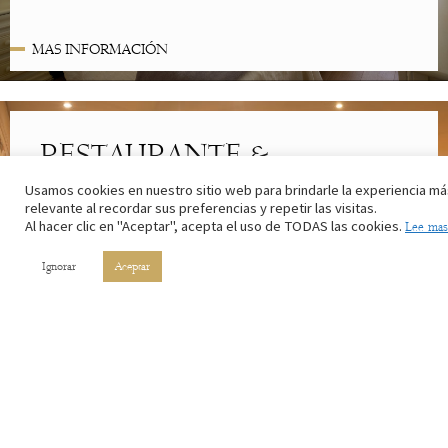
MAS INFORMACIÓN
RESTAURANTE &
CAFETERÍA
Usamos cookies en nuestro sitio web para brindarle la experiencia má
relevante al recordar sus preferencias y repetir las visitas.
Lo mejor de la cocina riojana. Con los ingredientes de nuestros
Al hacer clic en "Aceptar", acepta el uso de TODAS las cookies.
Lee mas
campos y el vino de nuestros viñedos.
Ignorar
Aceptar
MAS INFORMACIÓN