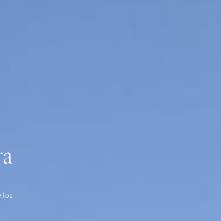
ra
 los