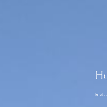
Ho
En el c