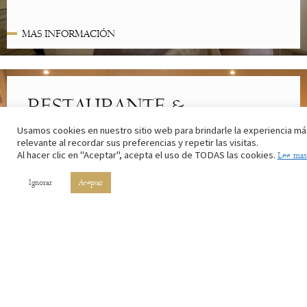
MAS INFORMACIÓN
RESTAURANTE &
CAFETERÍA
Usamos cookies en nuestro sitio web para brindarle la experiencia má
relevante al recordar sus preferencias y repetir las visitas.
Lo mejor de la cocina riojana. Con los ingredientes de nuestros
Al hacer clic en "Aceptar", acepta el uso de TODAS las cookies.
Lee mas
campos y el vino de nuestros viñedos.
Ignorar
Aceptar
MAS INFORMACIÓN