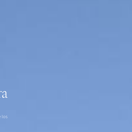
ra
 los