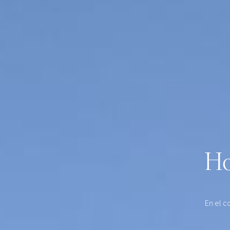
Ho
En el c