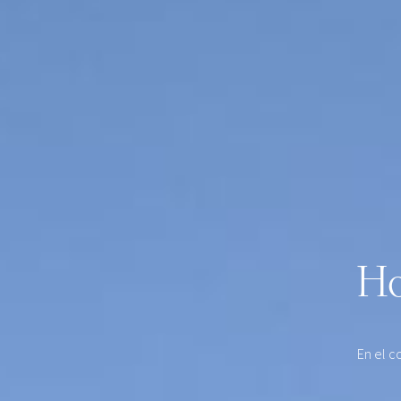
Ho
En el c