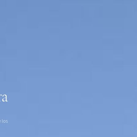
ra
 los