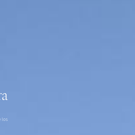
ra
 los