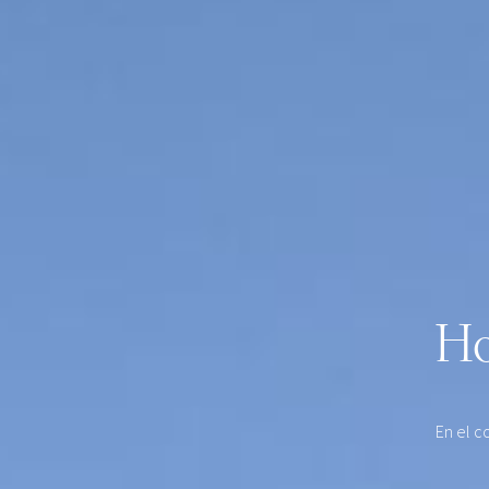
Ho
En el c