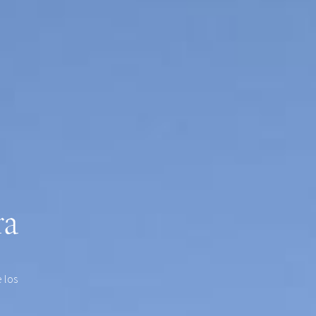
ra
 los