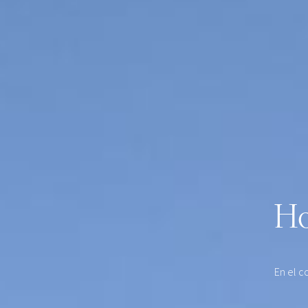
Ho
En el c