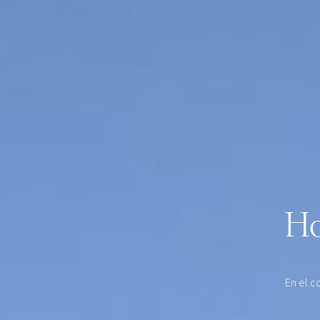
Ho
En el c