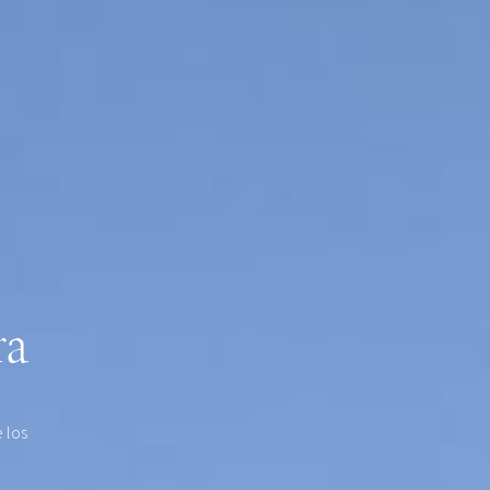
ra
 los