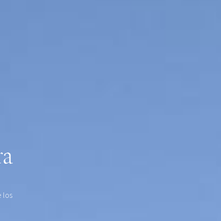
ra
 los