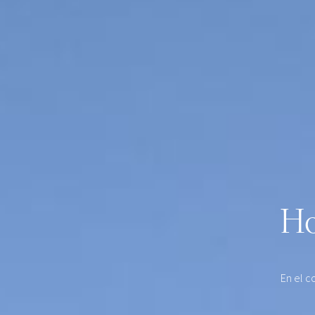
Ho
En el c