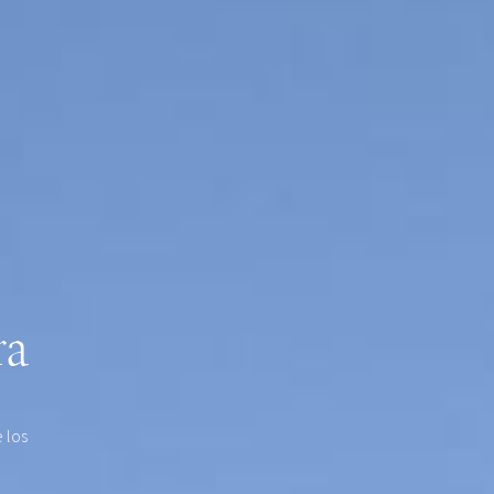
ra
 los