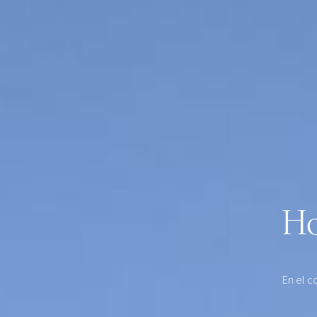
Ho
En el c