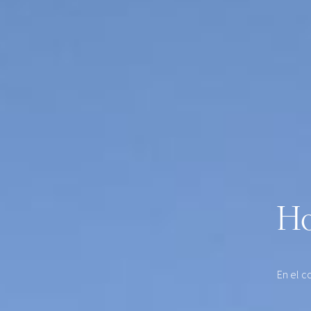
Ho
En el c