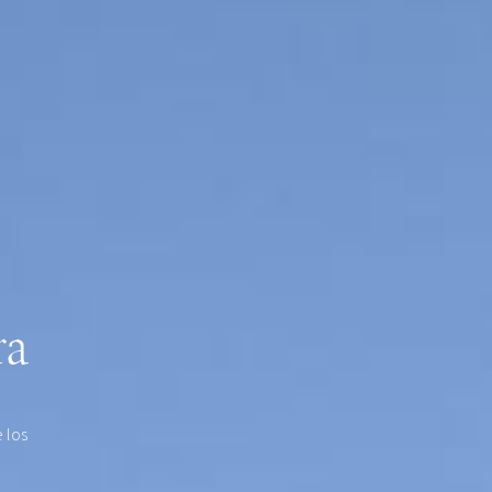
ra
 los