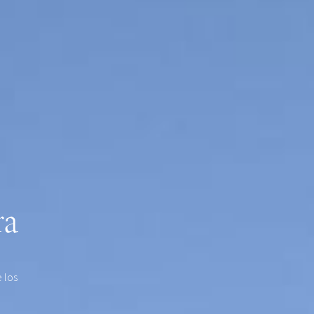
ra
 los