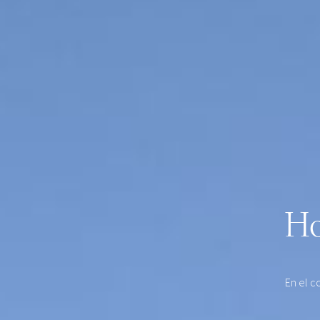
Ho
En el c