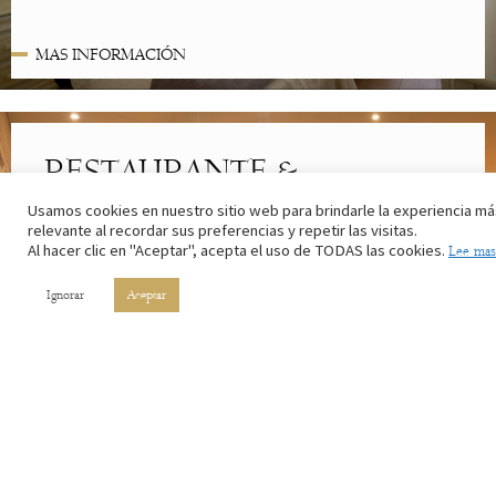
MAS INFORMACIÓN
RESTAURANTE &
CAFETERÍA
Usamos cookies en nuestro sitio web para brindarle la experiencia má
relevante al recordar sus preferencias y repetir las visitas.
Lo mejor de la cocina riojana. Con los ingredientes de nuestros
Al hacer clic en "Aceptar", acepta el uso de TODAS las cookies.
Lee mas
campos y el vino de nuestros viñedos.
Ignorar
Aceptar
MAS INFORMACIÓN